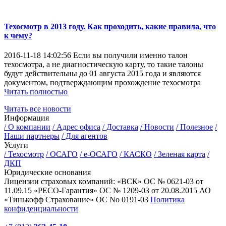
Техосмотр в 2013 году. Как проходить, какие правила, что
к чему?
2016-11-18 14:02:56
Если вы получили именно талон
техосмотра, а не диагностическую карту, то такие талоны
будут действительны до 01 августа 2015 года и являются
документом, подтверждающим прохождение техосмотра
Читать полностью
Читать все новости
Информация
/
О компании
/
Адрес офиса
/
Доставка
/
Новости
/
Полезное
/
Наши партнеры
/
Для агентов
Услуги
/
Техосмотр
/
ОСАГО
/
е-ОСАГО
/
КАСКО
/
Зеленая карта
/
ДКП
Юридические основания
Лицензии страховых компаний:
«ВСК» ОС № 0621-03 от
11.09.15
«РЕСО-Гарантия» ОС № 1209-03 от 20.08.2015
АО
«Тинькофф Страхование» ОС No 0191-03
Политика
конфиденциальности