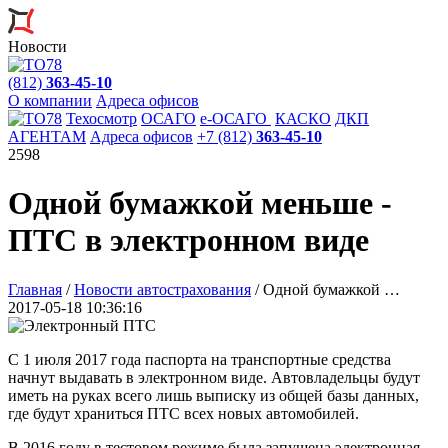
Новости
(812)
363-45-10
О компании
Адреса офисов
Техосмотр
ОСАГО
e
-ОСАГО
КАСКО
ДКП
АГЕНТАМ
Адреса офисов
+7 (812)
363-45-10
2598
Одной бумажкой меньше -
ПТС в электронном виде
Главная
/
Новости автострахования
/
Одной бумажкой …
2017-05-18 10:36:16
С 1 июля 2017 года паспорта на транспортные средства
начнут выдавать в электронном виде. Автовладельцы будут
иметь на руках всего лишь выписку из общей базы данных,
где будут храниться ПТС всех новых автомобилей.
В 2016 году в тестовом режиме была запущена электронная