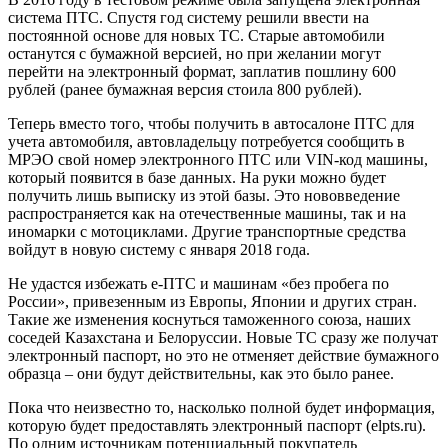
система ПТС. Спустя год систему решили ввести на
постоянной основе для новых ТС. Старые автомобили
останутся с бумажной версией, но при желании могут
перейти на электронный формат, заплатив пошлину 600
рублей (ранее бумажная версия стоила 800 рублей).
Теперь вместо того, чтобы получить в автосалоне ПТС для
учета автомобиля, автовладельцу потребуется сообщить в
МРЭО свой номер электронного ПТС или VIN-код машины,
который появится в базе данных. На руки можно будет
получить лишь выписку из этой базы. Это нововведение
распространяется как на отечественные машины, так и на
иномарки с мотоциклами. Другие транспортные средства
войдут в новую систему с января 2018 года.
Не удастся избежать е-ПТС и машинам «без пробега по
России», привезенным из Европы, Японии и других стран.
Такие же изменения коснуться таможенного союза, наших
соседей Казахстана и Белоруссии. Новые ТС сразу же получат
электронный паспорт, но это не отменяет действие бумажного
образца – они будут действительны, как это было ранее.
Пока что неизвестно то, насколько полной будет информация,
которую будет предоставлять электронный паспорт (elpts.ru).
По одним источникам потенциальный покупатель