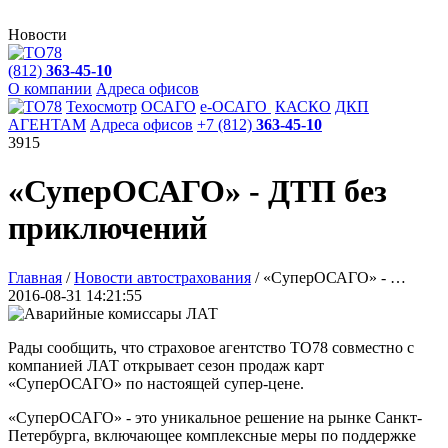
Новости
(812)
363-45-10
О компании
Адреса офисов
Техосмотр
ОСАГО
e
-ОСАГО
КАСКО
ДКП
АГЕНТАМ
Адреса офисов
+7 (812)
363-45-10
3915
«СуперОСАГО» - ДТП без
приключений
Главная
/
Новости автострахования
/
«СуперОСАГО» - …
2016-08-31 14:21:55
Рады сообщить, что страховое агентство ТО78 совместно с
компанией ЛАТ открывает сезон продаж карт
«СуперОСАГО» по настоящей супер-цене.
«СуперОСАГО» - это уникальное решение на рынке Санкт-
Петербурга, включающее комплексные меры по поддержке