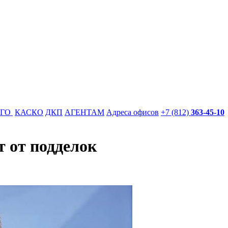
АГО
КАСКО
ДКП
АГЕНТАМ
Адреса офисов
+7 (812)
363-45-10
 от подделок