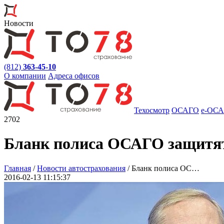
Новости
(812)
363-45-10
О компании
Адреса офисов
Техосмотр
ОСАГО
e
-ОС
2702
Бланк полиса ОСАГО защитят
Главная
/
Новости автострахования
/
Бланк полиса ОС…
2016-02-13 11:15:37