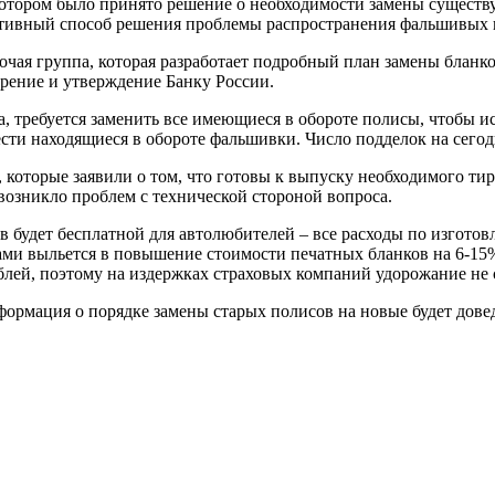
а котором было принято решение о необходимости замены суще
ективный способ решения проблемы распространения фальшивых 
чая группа, которая разработает подробный план замены бланков
рение и утверждение Банку России.
, требуется заменить все имеющиеся в обороте полисы, чтобы 
сти находящиеся в обороте фальшивки. Число подделок на сегодн
, которые заявили о том, что готовы к выпуску необходимого т
 возникло проблем с технической стороной вопроса.
 будет бесплатной для автолюбителей – все расходы по изготов
ами выльется в повышение стоимости печатных бланков на 6-15%
блей, поэтому на издержках страховых компаний удорожание не 
ормация о порядке замены старых полисов на новые будет довед