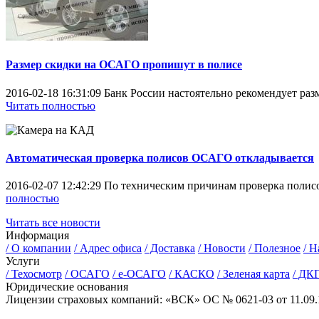
Размер скидки на ОСАГО пропишут в полисе
2016-02-18 16:31:09
Банк России настоятельно рекомендует раз
Читать полностью
Автоматическая проверка полисов ОСАГО откладывается
2016-02-07 12:42:29
По техническим причинам проверка полис
полностью
Читать все новости
Информация
/
О компании
/
Адрес офиса
/
Доставка
/
Новости
/
Полезное
/
На
Услуги
/
Техосмотр
/
ОСАГО
/
е-ОСАГО
/
КАСКО
/
Зеленая карта
/
ДК
Юридические основания
Лицензии страховых компаний:
«ВСК» ОС № 0621-03 от 11.09.