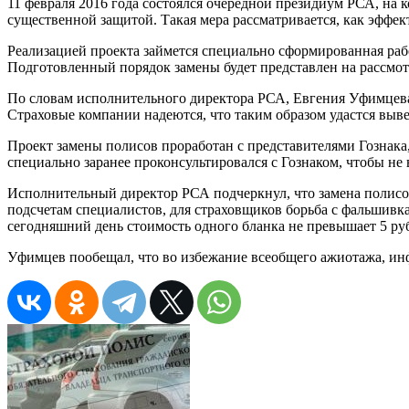
11 февраля 2016 года состоялся очередной президиум РСА, н
существенной защитой. Такая мера рассматривается, как эфф
Реализацией проекта займется специально сформированная рабо
Подготовленный порядок замены будет представлен на рассмот
По словам исполнительного директора РСА, Евгения Уфимцева
Страховые компании надеются, что таким образом удастся выве
Проект замены полисов проработан с представителями Гознака
специально заранее проконсультировался с Гознаком, чтобы не
Исполнительный директор РСА подчеркнул, что замена полисов
подсчетам специалистов, для страховщиков борьба с фальшивк
сегодняшний день стоимость одного бланка не превышает 5 ру
Уфимцев пообещал, что во избежание всеобщего ажиотажа, инф